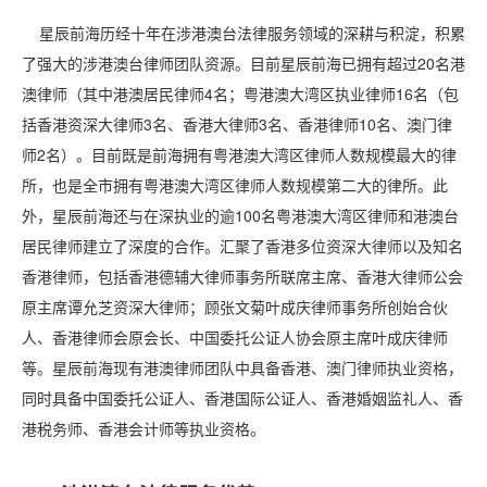
星辰前海历经十年在涉港澳台法律服务领域的深耕与积淀，积累
了强大的涉港澳台律师团队资源。目前星辰前海已拥有超过20名港
澳律师（其中港澳居民律师4名；粤港澳大湾区执业律师16名（包
括香港资深大律师3名、香港大律师3名、香港律师10名、澳门律
师2名）。目前既是前海拥有粤港澳大湾区律师人数规模最大的律
所，也是全市拥有粤港澳大湾区律师人数规模第二大的律所。此
外，星辰前海还与在深执业的逾100名粤港澳大湾区律师和港澳台
居民律师建立了深度的合作。汇聚了香港多位资深大律师以及知名
香港律师，包括香港德辅大律师事务所联席主席、香港大律师公会
原主席谭允芝资深大律师；顾张文菊叶成庆律师事务所创始合伙
人、香港律师会原会长、中国委托公证人协会原主席叶成庆律师
等。星辰前海现有港澳律师团队中具备香港、澳门律师执业资格，
同时具备中国委托公证人、香港国际公证人、香港婚姻监礼人、香
港税务师、香港会计师等执业资格。