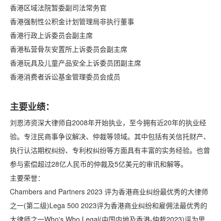
香港区域法院暂委副司法常务官
香港强制性公积金计划管理局非执行董事
香港行政上诉委员会副主席
香港私营骨灰安置所上诉委员会副主席
香港玩具及儿童产品安全上诉委员团副主席
香港消费者诉讼基⾦管理委员会成员
主要业绩：
刘恩沛资深大律师自2008年开始执业，至今拥有近20年的执业经
验。专注民商事争议解决、仲裁等领域。其中包括有关信托财产、
执⾏认沽期权纠纷、专利权纠纷等方面具有丰富的实务经验。也曾
参与索偿超过28亿人民币的仲裁及5亿美元的审讯和解等。
主要荣誉：
Chambers and Partners 2023 评为香港商业纠纷最优秀的大律师
之一(第二级)Lega 500 2023评为香港商业纠纷和雇佣法最优秀的
大律师之一Who's Who Legal(中国内地及香港-仲裁2023)评为思