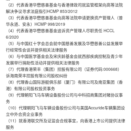
（2）代表香港华懋慈善基金与香港律政司就监管框架向高等法院
解决争议寻求法庭指引HCMP 853/2012
（3）代表香港华懋慈善基金向高等法院申请更换资产管理人（普
华永道、安永）HCMP 998/2019
（4）代表香港华懋慈善基金追诉资产管理人尽职责任 HCCL
6/2020
（5）与中国红十字会总会就中国慈善发展及华懋慈善公益发展举
行经常性会谈并提供相关法律服务
（6）与中国医学基金会及宋庆龄基金会就西部疾病控制及青少年
发展举行捐助性活动并提供相关法律服务
（7）代理香港荣丰（集团）控股有限公司（证券代码:000668）
诉海南荣丰控股有限公司股权纠纷
（8）代理香山国际游艇俱乐部（厦门）有限公司及南亚集团（香
港）有限公司股权投资事务
（9）代理朝阳飞马车辆设备股份公司与中科招商集团对赌协议事
务
（10）代理朝阳飞马车辆设备股份公司与美国Accuride车辆集团设
立中外合资企业事务
（11）就香港联交所及证监会合规事宜，向香港上市公司提供法律
服务