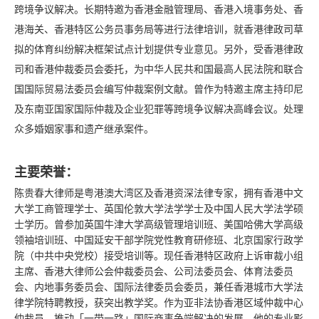
跨境争议解决。长期特邀为香港金融管理局、香港入境事务处、香
港海关、香港特区公务员事务局等进行法律培训，就香港律政司草
拟的体育纠纷解决框架试点计划提供专业意见。另外，受香港律政
司和香港仲裁委员会委托，为中华人民共和国最高人民法院和联合
国国际贸易法委员会编写仲裁案例文献。曾作为特邀主席主持印尼
及东南亚国家国际仲裁及企业犯罪等跨境争议解决高峰会议。处理
众多婚姻家事和遗产继承案件。
主要荣誉：
陈贵春大律师是粤港澳大湾区及香港资深法律专家，拥有香港中文
大学工商管理学士、英国伦敦大学法学学士及中国人民大学法学硕
士学历。曾参加英国牛津大学高级管理培训班、美国哈佛大学高级
领袖培训班、中国延安干部学院党性教育研修班、北京国家行政学
院（中共中央党校）接受培训等。现任香港特区政府上诉审裁小组
主席、香港大律师公会仲裁委员会、公司法委员会、体育法委员
会、内地事务委员会、国际法律委员会委员，兼任香港城市大学法
律学院特聘教授，获突出教学奖。作为亚非法协香港区域仲裁中心
仲裁员，推动「一带一路」国际商事争端解决的发展。他的专业影