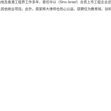
港工程界工作多年，曾任中以（Sino-Israel）合资上市工程企业
及其他商业项目。此外，周家辉大律师也热心公益，获聘任为教育局、扶