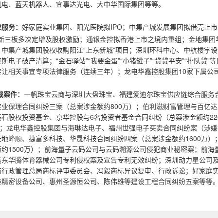
机电、蓝天机器人、宜事达光电、大中华国际集团等等。
律服务：
好家庭实业集团、阳光医院拟IPO；中集产城发展集团拟借壳上
2）新三板多次定增及股权激励；通银金控拟香港上市之境内重组；金地集团华
；中集产城集团股权收购阳江“上东新城”项目；深圳环科中心、中航楼宇
斯电子破产清算；“金石驿站”“我要金蛋”“小猪罐子”“贷贷平安”“排队贷
转让相关事宜专项法律服务（连续三年）；龙电华鑫控股集团10家下属公
裁案件：
一帆珠宝云商与深圳大盘珠宝、福建爱迪尔珠宝供应链综合服务合
业保理合同纠纷三案（总案涉金额约800万）；伯利滋财富管理与百亿达
基石股权投资基金、京华控股与6名投资者基金合同纠纷（总案涉金额约2
）；龙电华鑫控股集团与海琳达电子、福州世强电子买卖合同纠纷案（涉嫌
天地峰顺、捷富多科技、华晟科技合同纠纷四案（总案涉金额约1600万
额约1500万）；前海量子云码公司与云码溯源公司侵犯商业秘密案；前
鑫东华腾体育器械公司专利侵权案及宣告专利无效纠纷；深圳动力星公司
商行政管理总局商标评审委员会、冯毅商标异议复审、行政诉讼；好家庭
雄精密设备公司、惠州圣源恒公司、陈伟雄等建设工程合同纠纷五案等等