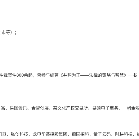
上市等）；
/仲裁案件300余起，曾参与编著《并购为王——法律的策略与智慧》一书
财富、易图资讯、合智创展、某文化产权交易所、易硕电子商务、一帆金
）、华智机器、铱创科技、龙电华鑫控股集团、燕园招科、量子云码、时耕科技、