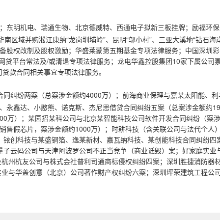
市；东明机电、瑞通生物、北京德威特、西通电子拟新三板挂牌；励福环保
南区域并购淞江康纳“龙岗圳埔岭”、昆明“邬小村”、三亚大溪地“钻石海岸
设备股权改制及股权激励；华盛莱蒙第五期基金专项法律服务；中国深圳彩
”等网贷平台常法及/或清退专项法律服务；龙电华鑫控股集团10家下属公司
司贷款合同相关事宜专项法律服务。
同纠纷两案（总案涉金额约4000万）；前海商业保理与嘉某太阳能、利
、永鑫达、小憨熊、诺克斯、杰尼思借贷合同纠纷五案（总案涉金额约19
200万）；某园招某科公司与北京某智能科技公司软件开发合同纠纷（案
销售假芯片，案涉金额约1000万）；时耕科技（含关联公司与法代个人
）；铱创科技与某盛铜箔、逸某新材、嘉瓦纳科技、某创能科技合同纠纷四
海量子云码公司与天津阿波罗公司不正当竞争（商业诋毁）案；好家庭实业
及杭州杭友公司与株式会社普利司通商标侵权纠纷四案；深圳胜捷消防器
实业与华盖创意（北京）公司著作财产权纠纷六案；深圳坪荣建筑工程公
。