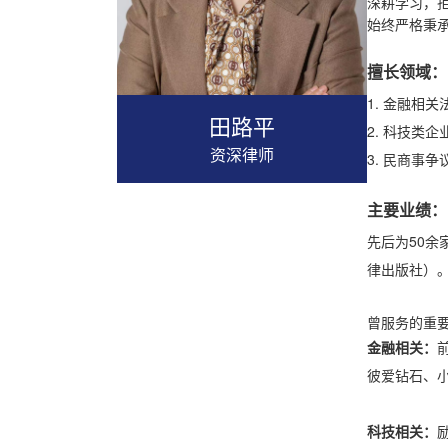
深耕学习，
始终严格秉承
擅长领域：
1. 金融相
田路平
2. 科技类
资深律师
3. 民商事
主要业绩：
先后为50余
律出版社）
曾服务的重
金融相关：
彼爱钻石、
科技相关：