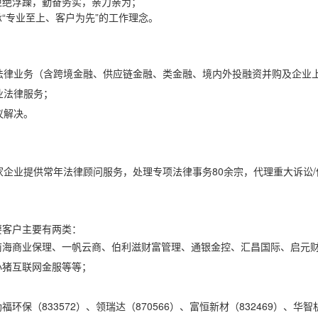
拒绝浮躁，勤奋务实，亲力亲为；
“专业至上、客户为先”的工作理念。
关法律业务（含跨境金融、供应链金融、类金融、境内外投融资并购及企业
企业法律服务；
争议解决。
家企业提供常年法律顾问服务，处理专项法律事务80余宗，代理重大诉讼
。
要客户主要有两类：
前海商业保理、一帆云商、伯利滋财富管理、通银金控、汇昌国际、启元
小猪互联网金服等等；
励福环保（833572）、领瑞达（870566）、富恒新材（832469