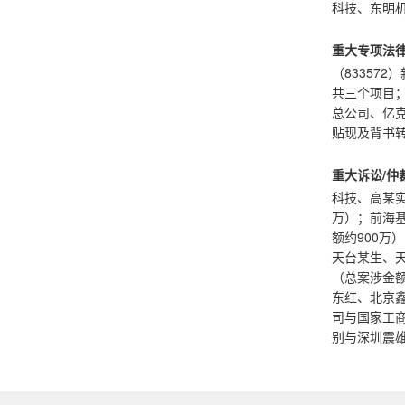
科技、东明
重大专项法
（83357
共三个项目
总公司、亿克
贴现及背书
重大诉讼/仲
科技、高某实
万）；前海
额约900万
天台某生、
（总案涉金
东红、北京
司与国家工
别与深圳震